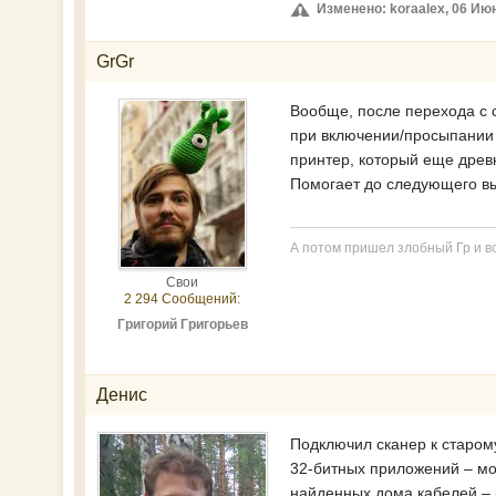
Изменено: koraalex, 06 Июн
GrGr
Вообще, после перехода с 
при включении/просыпании к
принтер, который еще древ
Помогает до следующего вы
А потом пришел злобный Гр и вс
Свои
2 294 Сообщений:
Григорий Григорьев
Денис
Подключил сканер к старом
32-битных приложений – мо
найденных дома кабелей – 