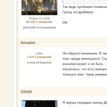
Так ведь проблема появилас
Грешу на драйвера.
Борцы со злом
48 539 Сообщений:
DN
Дмитрий Алхазашвили
koraalex
Не обратил внимание. В так
Свои
1 976 Сообщений:
порт среди имеющихся. Стро
Алексей Коробов
разъёма может и не быть. -
исключено, что есть заморо
поиграть ими, также режим
DNAlh
Я завтра передам сканер Де