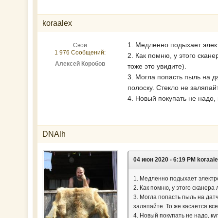
koraalex
1. Медленно подыхает элек
Свои
1 976 Сообщений:
2. Как помню, у этого скан
Алексей Коробов
тоже это увидите).
3. Могла попасть пыль на д
полоску. Стекло не заляпайт
4. Новый покупать не надо,
DNAlh
04 июн 2020 - 6:19 PM koraal
1. Медленно подыхает электр
2. Как помню, у этого сканер
3. Могла попасть пыль на дат
заляпайте. То же касается все
4. Новый покупать не надо, ку