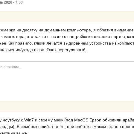
ь 2020 - 7:53
семерки на десятку на домашнем компьютере, я обратил внимание,
омпьютера, это как-то связано с настройками питания портов, каже
нее.Как правило, глюки лечатся выдиранием устройства из компью
ключения/ухода в сон. Глюк нерегулярный.
е опошлил...
у ноутбуку с Win7 и своему маку (под MacOS Epson обновили дра
лодцы). В семёрке ошибка та же; при работе с маком сканер прост
картина та же.