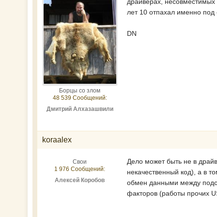
драйверах, несовместимых с
лет 10 отпахал именно под
DN
Борцы со злом
48 539 Сообщений:
Дмитрий Алхазашвили
koraalex
Дело может быть не в драй
Свои
1 976 Сообщений:
некачественный код), а в т
Алексей Коробов
обмен данными между подси
факторов (работы прочих U