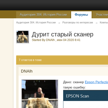
Аудитория 304. История России
Форумы
Участни
Аудитория 304. История России
→
Разговоры по интересам
→
Компь
Дурит старый сканер
Started By
DNAlh
,
июн 04 2020 8:41
7 ответов в теме
DNAlh
Дано: сканер
Epson Perfect
такую ошибку: