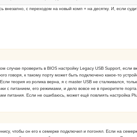
ь внезапно, с переходом на новый комп + на десятку. И, если суд
ом случае проверить в BIOS настройку Legacy USB Support, если в
го говоря, к такому порту может быть подключено какое-то устройс
 Если теория из ролика верна, я с master USB не сталкивался, тол
чки с питанием, его режимами, и дело вовсе не в приоритете порта
ами питания. Если не ошибаюсь, может ещё повлиять настройка Pl
нису, чтобы он его к семерке подключил и погонял. Если на семерк