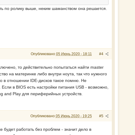
ить по ролику выше, неким шаманством она решается.
Опубликовано
05 Июнь 2020 - 18:11
#4
ключено, то действительно попытаться найти master
тво на материнке либо внутри ноута, так что нужного
ько в отношении IDE-дисков такое помню. Не
. Если в BIOS есть настройки питания USB - возможно,
ug and Play для периферийных устройств.
Опубликовано
05 Июнь 2020 - 19:25
#5
е будет работать без проблем - значит дело в