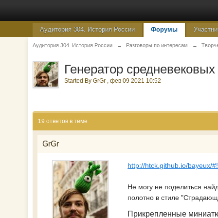
Аудитория 304. История России
Форумы
Участни
Аудитория 304. История России
→
Разговоры по интересам
→
Творч
Генератор средневековых
Started By
GrGr
,
фев 09 2021 10:52
19 ответов в теме
GrGr
http://htck.github.io/bayeux/#!
Не могу не поделиться най
полотно в стиле "Страдаю
Прикрепленные миниат