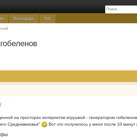
ки
Календарь
Чат
еский
 гобеленов
/
денной на просторах интернетов игрушкой - генератором гобеленов
щего Средневековья"
Вот что получилось у меня после 10 минут 
юры