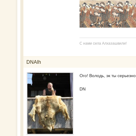
С нами сила Алхазашвили!
DNAlh
Ого! Володь, эк ты серьезн
DN