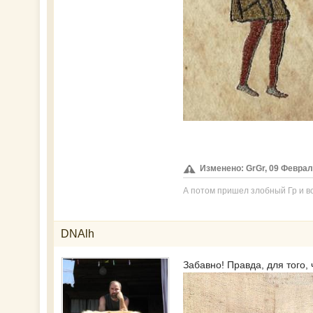
Изменено: GrGr, 09 Февраль
А потом пришел злобный Гр и вс
DNAlh
Забавно! Правда, для того,