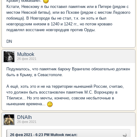
Крови!) бомабанёт.
Кстати, Невскому я бы поставил памятник или в Питере (рядом с
местом Невской битвы), или во Пскове (рядом с местом Ледового
побоища). В Новгороде бы не стал, т.к. он хоть и был
новгородским князем в 1240 и 1242 гг., но потом кроваво
подавлял восстание новгородцев против Орды.
DN
Multook
26 фев 2021
Подумалось, что памятник барону Врангелю обязательно должен
быть в Крыму, в Севастополе.
А ещё, хоть это и не на территории нынешней России, считаю,
что должен быть восстановлен памятник М.С. Воронцову в
Тбилиси... Но это мечты, конечно, совсем несбыточные в
нынешние времена...
DNAlh
26 фев 2021
26 фев 2021 - 6:23 PM Multook писал: