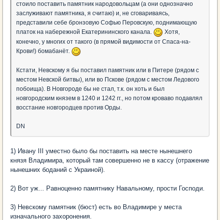
стоило поставить памятник народовольцам (а они однозначно
заслуживают памятника, я считаю) и, не сговариваясь,
представили себе бронзовую Софью Перовскую, поднимающую
платок на набережной Екатерининского канала.
Хотя,
конечно, у многих от такого (в прямой видимости от Спаса-на-
Крови!) бомабанёт.
Кстати, Невскому я бы поставил памятник или в Питере (рядом с
местом Невской битвы), или во Пскове (рядом с местом Ледового
побоища). В Новгороде бы не стал, т.к. он хоть и был
новгородским князем в 1240 и 1242 гг., но потом кроваво подавлял
восстание новгородцев против Орды.
DN
1) Ивану III уместно было бы поставить на месте нынешнего
князя Владимира, который там совершенно не в кассу (отражение
нынешних боданий с Украиной).
2) Вот уж... Равноценно памятнику Навальному, прости Господи.
3) Невскому памятник (бюст) есть во Владимире у места
изначального захоронения.