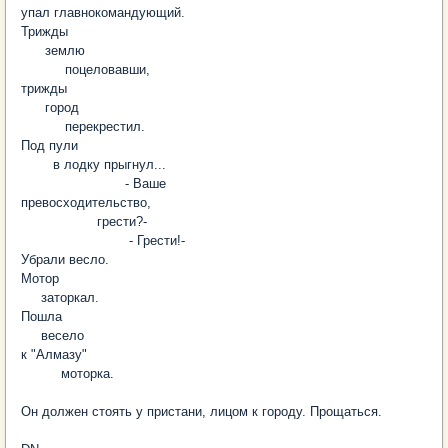
упал главнокомандующий.
Трижды
землю
поцеловавши,
трижды
город
перекрестил.
Под пули
в лодку прыгнул...
- Ваше
превосходительство,
грести?-
- Грести!-
Убрали весло.
Мотор
заторкал.
Пошла
весело
к "Алмазу"
моторка.
Он должен стоять у пристани, лицом к городу. Прощаться.