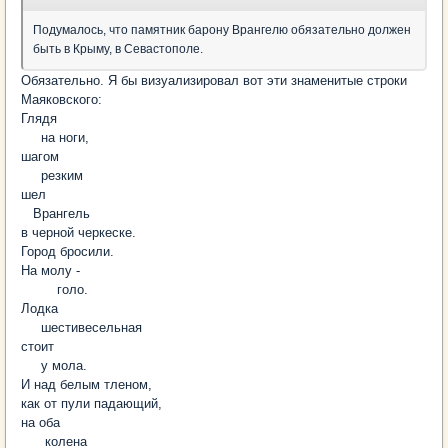
Подумалось, что памятник барону Врангелю обязательно должен
быть в Крыму, в Севастополе.
Обязательно. Я бы визуализировал вот эти знаменитые строки
Маяковского:
Глядя
на ноги,
шагом
резким
шел
Врангель
в черной черкеске.
Город бросили.
На молу -
голо.
Лодка
шестивесельная
стоит
у мола.
И над белым тленом,
как от пули падающий,
на оба
колена