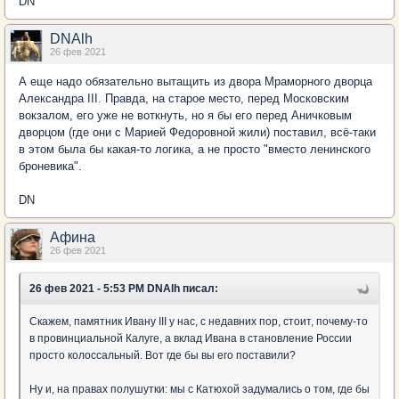
DN
DNAlh
26 фев 2021
А еще надо обязательно вытащить из двора Мраморного дворца
Александра III. Правда, на старое место, перед Московским
вокзалом, его уже не воткнуть, но я бы его перед Аничковым
дворцом (где они с Марией Федоровной жили) поставил, всё-таки
в этом была бы какая-то логика, а не просто "вместо ленинского
броневика".
DN
Афина
26 фев 2021
26 фев 2021 - 5:53 PM DNAlh писал:
Скажем, памятник Ивану III у нас, с недавних пор, стоит, почему-то
в провинциальной Калуге, а вклад Ивана в становление России
просто колоссальный. Вот где бы вы его поставили?
Ну и, на правах полушутки: мы с Катюхой задумались о том, где бы