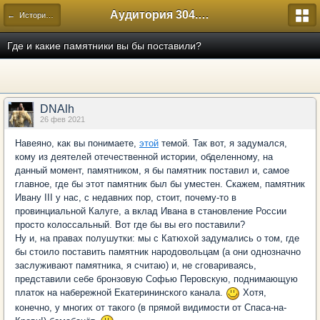
Аудитория 304. История России
← Исторический
Где и какие памятники вы бы поставили?
DNAlh
26 фев 2021
Навеяно, как вы понимаете,
этой
темой. Так вот, я задумался,
кому из деятелей отечественной истории, обделенному, на
данный момент, памятником, я бы памятник поставил и, самое
главное, где бы этот памятник был бы уместен. Скажем, памятник
Ивану III у нас, с недавних пор, стоит, почему-то в
провинциальной Калуге, а вклад Ивана в становление России
просто колоссальный. Вот где бы вы его поставили?
Ну и, на правах полушутки: мы с Катюхой задумались о том, где
бы стоило поставить памятник народовольцам (а они однозначно
заслуживают памятника, я считаю) и, не сговариваясь,
представили себе бронзовую Софью Перовскую, поднимающую
платок на набережной Екатерининского канала.
Хотя,
конечно, у многих от такого (в прямой видимости от Спаса-на-