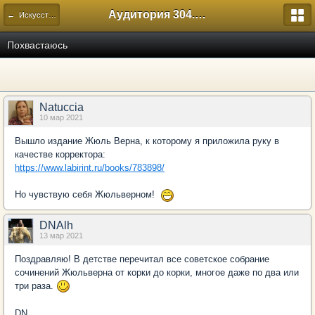
Аудитория 304. История России
← Искусство
Похвастаюсь
Natuccia
10 мар 2021
Вышло издание Жюль Верна, к которому я приложила руку в
качестве корректора:
https://www.labirint.ru/books/783898/
Но чувствую себя Жюльверном!
DNAlh
13 мар 2021
Поздравляю! В детстве перечитал все советское собрание
сочинений Жюльверна от корки до корки, многое даже по два или
три раза.
DN