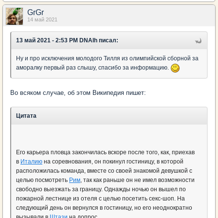
GrGr
14 май 2021
13 май 2021 - 2:53 PM DNAlh писал:
Ну и про исключения молодого Тилля из олимпийской сборной за
аморалку первый раз слышу, спасибо за информацию.
Во всяком случае, об этом Википедия пишет:
Цитата
Его карьера пловца закончилась вскоре после того, как, приехав
в
Италию
на соревнования, он покинул гостиницу, в которой
расположилась команда, вместе со своей знакомой девушкой с
целью посмотреть
Рим
, так как раньше он не имел возможности
свободно выезжать за границу. Однажды ночью он вышел по
пожарной лестнице из отеля с целью посетить секс-шоп. На
следующий день он вернулся в гостиницу, но его неоднократно
вызывали в
Штази
на допрос.