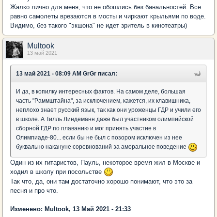
Жалко лично для меня, что не обошлись без банальностей. Все
равно самолеты врезаются в мосты и чиркают крыльями по воде.
Видимо, без такого "экшона" не идет зритель в кинотеатры)
Multook
13 май 2021
13 май 2021 - 08:09 AM GrGr писал:
И да, в копилку интересных фактов. На самом деле, большая
часть "Раммштайна", за исключением, кажется, их клавишника,
неплохо знает русский язык, так как они уроженцы ГДР и учили его
в школе. А Тилль Линдеманн даже был участником олимпийской
сборной ГДР по плаванию и мог принять участие в
Олимпиаде-80... если бы не был с позором исключен из нее
буквально накануне соревнований за аморальное поведение
Один из их гитаристов, Пауль, некоторое время жил в Москве и
ходил в школу при посольстве
Так что, да, они там достаточно хорошо понимают, что это за
песня и про что.
Изменено: Multook, 13 Май 2021 - 21:33