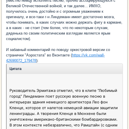
уместно немцу исполнять песню, прочно ассоциирующуюся с
Великой Отечественной войной, и так далее... ИМХО,
получилось очень достойно и с огромным уважением к
оригиналу, и все-таки г-н Линдеманн имеет достаточно мозга,
чтобы понимать, в каких случаях можно держать фигу в кармане,
а в каких - не стоит (тем более, что по некоторым слухам,
дяденька по своим политическим взглядам является ярым
социалистом).
И забавный комментарий по поводу оркестровой версии со
странички "Аэростата" во Вконтакте (
https://vk.com/wall-
42690072_179478
):
Цитата
Руководитель Эрмитажа отметил, что в клипе "Любимый
город" Линдеманн поет русскую военную песню в
интерьерах здания немецкого архитектора Лео фон
Кленце, которое от налетов немецкой авиации защитили
ленинградцы. А творения Кленце в Мюнхене были
уничтожены американо-британскими бомбардировками.
В этом контексте небезразлично, что Рамштайн (с одним