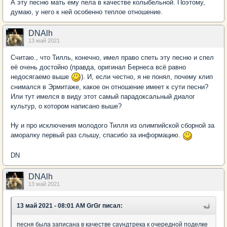
А эту песню мать ему пела в качестве колыбельной. Поэтому,
думаю, у него к ней особенно теплое отношение.
DNAlh
13 май 2021
Считаю., что Тилль, конечно, имел право спеть эту песню и спел
её очень достойно (правда, оригинал Бернеса всё равно
недосягаемо выше
). И, если честно, я не понял, почему клип
снимался в Эрмитаже, какое он отношение имеет к сути песни?
Или тут имелся в виду этот самый парадоксальный диалог
культур, о котором написано выше?
Ну и про исключения молодого Тилля из олимпийской сборной за
аморалку первый раз слышу, спасибо за информацию.
DN
DNAlh
13 май 2021
13 май 2021 - 08:01 AM GrGr писал:
песня была записана в качестве саундтрека к очередной поделке