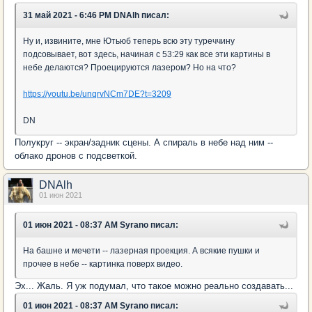
31 май 2021 - 6:46 PM DNAlh писал:
Ну и, извините, мне Ютьюб теперь всю эту туреччину
подсовывает, вот здесь, начиная с 53:29 как все эти картины в
небе делаются? Проецируются лазером? Но на что?
https://youtu.be/unqrvNCm7DE?t=3209
DN
Полукруг -- экран/задник сцены. А спираль в небе над ним --
облако дронов с подсветкой.
DNAlh
01 июн 2021
01 июн 2021 - 08:37 AM Syrano писал:
На башне и мечети -- лазерная проекция. А всякие пушки и
прочее в небе -- картинка поверх видео.
Эх... Жаль. Я уж подумал, что такое можно реально создавать...
01 июн 2021 - 08:37 AM Syrano писал: