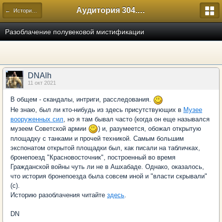
Аудитория 304. История России
← Исторический
Разоблачение полувековой мистификации
DNAlh
11 окт 2021
В общем - скандалы, интриги, расследования.
Не знаю, был ли кто-нибудь из здесь присутствующих в
Музее
вооруженных сил
, но я там бывал часто (когда он еще назывался
музеем Советской армии
) и, разумеется, обожал открытую
площадку с танками и прочей техникой. Самым большим
экспонатом открытой площадки был, как писали на табличках,
бронепоезд "Красновосточник", построенный во время
Гражданской войны чуть ли не в Ашхабаде. Однако, оказалось,
что история бронепоезда была совсем иной и "власти скрывали"
(с).
Историю разоблачения читайте
здесь
.
DN