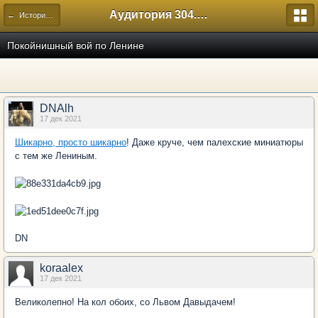
Аудитория 304. История России
← Исторический
Покойнишный вой по Ленине
DNAlh
17 дек 2021
Шикарно, просто шикарно
! Даже круче, чем палехские миниатюры
с тем же Лениным.
DN
koraalex
17 дек 2021
Великолепно! На кол обоих, со Львом Давыдачем!