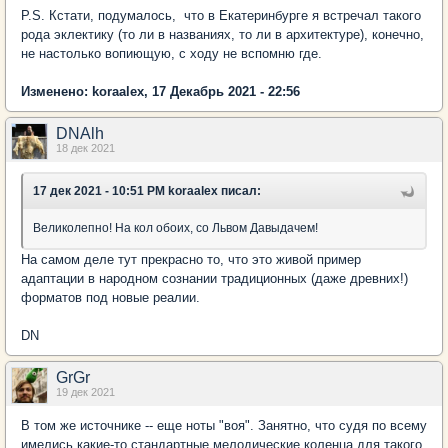
P.S. Кстати, подумалось, что в Екатеринбурге я встречал такого
рода эклектику (то ли в названиях, то ли в архитектуре), конечно,
не настолько вопиющую, с ходу не вспомню где.
Изменено: koraalex, 17 Декабрь 2021 - 22:56
DNAlh
18 дек 2021
17 дек 2021 - 10:51 PM koraalex писал:
Великолепно! На кол обоих, со Львом Давыдачем!
На самом деле тут прекрасно то, что это живой пример
адаптации в народном сознании традиционных (даже древних!)
форматов под новые реалии.
DN
GrGr
19 дек 2021
В том же источнике -- еще ноты "воя". Занятно, что судя по всему
имелись какие-то стандартные мелодические коленца для такого