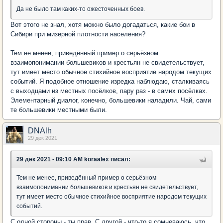
Да не было там каких-то ожесточенных боев.
Вот этого не знал, хотя можно было догадаться, какие бои в
Сибири при мизерной плотности населения?
Тем не менее, приведённый пример о серьёзном
взаимопонимании большевиков и крестьян не свидетельствует,
тут имеет место обычное стихийное восприятие народом текущих
событий. Я подобное отношение изредка наблюдаю, сталкиваясь
с выходцами из местных посёлков, пару раз - в самих посёлках.
Элементарный диалог, конечно, большевики наладили. Чай, сами
те большевики местными были.
DNAlh
29 дек 2021
29 дек 2021 - 09:10 AM koraalex писал:
Тем не менее, приведённый пример о серьёзном
взаимопонимании большевиков и крестьян не свидетельствует,
тут имеет место обычное стихийное восприятие народом текущих
событий.
С одной стороны - ты прав. С другой - что-то я сомневаюсь, что