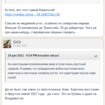
Кстати, вот этот самый Кимильтей:
https://yandex.ru/ma...,54.144571&z=10
Совсем не медвежий угол, особенно по сибирским меркам.
Меньше 10 километров до Транссиба, 25 до райцентра. Чего уж
про какие-нибудь староверские общины говорить...
GrGr
20 дек 2021
19 дек 2021 - 9:34 PM koraalex писал:
За некоторыми исключениями вижу в этом очень грустный
сарказм. Я думаю, что гражданская война настолько всех
измотала и настолько сломала устои, что адаптация пошла сама
собой.
Да не было там каких-то ожесточенных боев. Короткое восстание
в Иркутске зимой 1917 года - да и все. Это не Кубань и даже не
Владивосток.