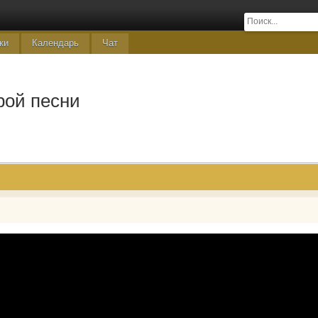
ки
Календарь
Чат
рой песни