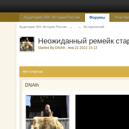
Аудитория 304. История России
Форумы
Участни
Аудитория 304. История России
→
→
Исторический
Неожиданный ремейк ста
Started By
DNAlh
,
янв 22 2022 15:12
Нет ответов
DNAlh