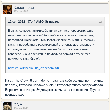
Каменнова
12 сен 2022
12 сен 2022 - 07:44 AM GrGr писал:
В связи со всеми этими событиями взялись пересматривать
нетфликсовский сериал "Корона" - кстати, если кто не видел,
настоятельно рекомендую. Исторические события, антураж и
кастинг подобраны с максимальной степенью достоверности,
вплоть до того, что первые сезоны были показаны самой
королеве, и она сдержанно похвалила сериал в стиле "все
примерно так и было".
https://ru.wikipedia...на_(телесериал)
Из-за The Crown 8 сентября отловила в себе ощущение, что ушел
человек, которого неплохо знаю и которому много сопереживала.
Впрочем, с принцем Эдинбургским была та же история. Грустно
незнамо как.
DNAlh
13 сен 2022