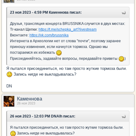
23 ноя 2023 - 4:59 PM Каменнова писал:
Друзья, трансляция концерта BRUSSNIKA случится в двух местах:
Тг-канал Щепки:
https://t.me/schepka_art?livestream
Вконтакте:
https://vk.com/brussnika
Интернета в Археологии нет от слова "почти", поэтому заранее
приношу извинения, если начнутся тормоза. Однако мы
постараемся их избежать
Присоединяйтесь, задавайте вопросы, передавайте приветы
)
Я пытался присоединиться, но там просто жуткие тормоза были.
Запись нигде не выкладывалась?
DN
Каменнова
26 ноя 2023
26 ноя 2023 - 12:03 PM DNAlh писал:
Я пытался присоединиться, но там просто жуткие тормоза были.
Запись нигде не выкладывалась?