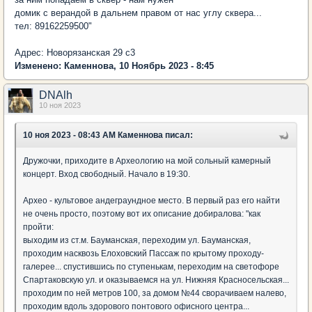
домик с верандой в дальнем правом от нас углу сквера...
тел: 89162259500"
Адрес: Новорязанская 29 с3
Изменено: Каменнова, 10 Ноябрь 2023 - 8:45
DNAlh
10 ноя 2023
10 ноя 2023 - 08:43 AM Каменнова писал:
Дружочки, приходите в Археологию на мой сольный камерный
концерт. Вход свободный. Начало в 19:30.
Архео - культовое андеграундное место. В первый раз его найти
не очень просто, поэтому вот их описание добиралова: "как
пройти:
выходим из ст.м. Бауманская, переходим ул. Бауманская,
проходим насквозь Елоховский Пассаж по крытому проходу-
галерее... спустившись по ступенькам, переходим на светофоре
Спартаковскую ул. и оказываемся на ул. Нижняя Красносельская...
проходим по ней метров 100, за домом №44 сворачиваем налево,
проходим вдоль здорового понтового офисного центра...