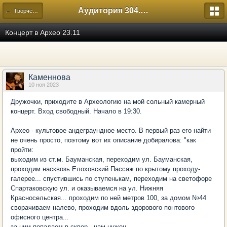
Аудитория 304. История России
← Творческий
Концерт в Архео 23.11
Каменнова
10 ноя 2023
Дружочки, приходите в Археологию на мой сольный камерный
концерт. Вход свободный. Начало в 19:30.
Архео - культовое андеграундное место. В первый раз его найти
не очень просто, поэтому вот их описание добиралова: "как
пройти:
выходим из ст.м. Бауманская, переходим ул. Бауманская,
проходим насквозь Елоховский Пассаж по крытому проходу-
галерее... спустившись по ступенькам, переходим на светофоре
Спартаковскую ул. и оказываемся на ул. Нижняя
Красносельская... проходим по ней метров 100, за домом №44
сворачиваем налево, проходим вдоль здорового понтового
офисного центра...
за ним попадаем в сквер - нам нужен