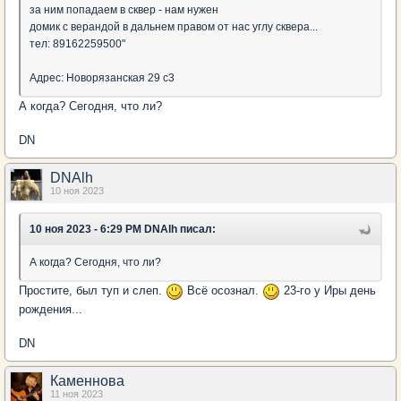
за ним попадаем в сквер - нам нужен
домик с верандой в дальнем правом от нас углу сквера...
тел: 89162259500"
Адрес: Новорязанская 29 с3
А когда? Сегодня, что ли?
DN
DNAlh
10 ноя 2023
10 ноя 2023 - 6:29 PM DNAlh писал:
А когда? Сегодня, что ли?
Простите, был туп и слеп.
Всё осознал.
23-го у Иры день
рождения...
DN
Каменнова
11 ноя 2023