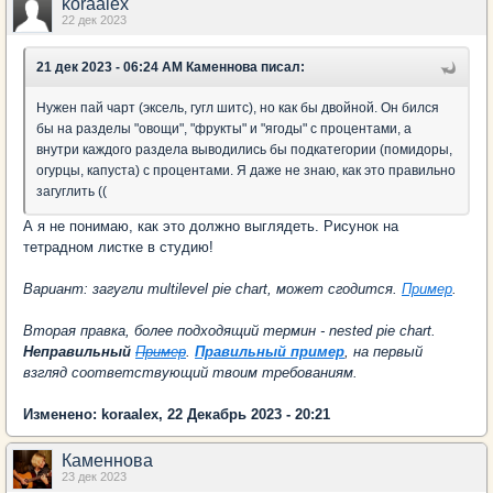
koraalex
22 дек 2023
21 дек 2023 - 06:24 AM Каменнова писал:
Нужен пай чарт (эксель, гугл шитс), но как бы двойной. Он бился
бы на разделы "овощи", "фрукты" и "ягоды" с процентами, а
внутри каждого раздела выводились бы подкатегории (помидоры,
огурцы, капуста) с процентами. Я даже не знаю, как это правильно
загуглить ((
А я не понимаю, как это должно выглядеть. Рисунок на
тетрадном листке в студию!
Вариант: загугли multilevel pie chart, может сгодится.
Пример
.
Вторая правка, более подходящий термин - nested pie chart.
Неправильный
Пример
.
Правильный пример
, на первый
взгляд соответствующий твоим требованиям.
Изменено: koraalex, 22 Декабрь 2023 - 20:21
Каменнова
23 дек 2023