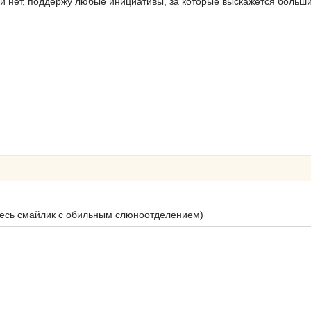
дей нет, поддержу любые инициативы, за которые выскажется больш
десь смайлик с обильным слюноотделением)