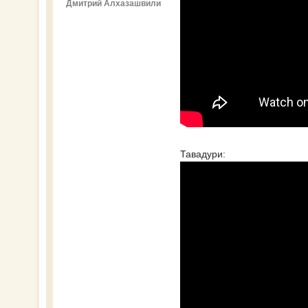
Дмитрий Алхазашвили
Тавадури: