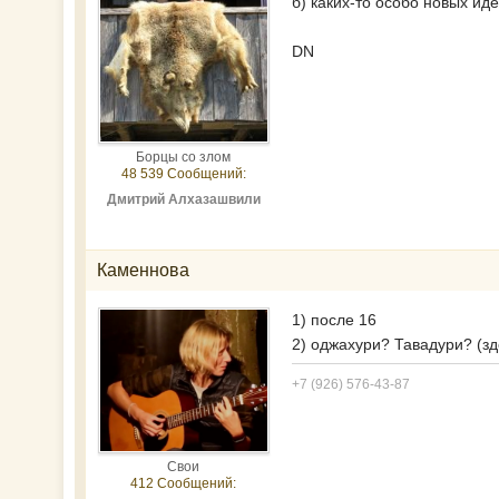
б) каких-то особо новых и
DN
Борцы со злом
48 539 Сообщений:
Дмитрий Алхазашвили
Каменнова
1) после 16
2) оджахури? Тавадури? (з
+7 (926) 576-43-87
Свои
412 Сообщений: