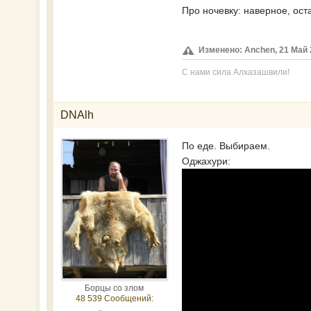
Про ночевку: наверное, ост
Изменено: Anchen, 21 Май 2
С нами сила Алхазашвили!
DNAlh
По еде. Выбираем.
Оджахури:
Борцы со злом
48 539 Сообщений: