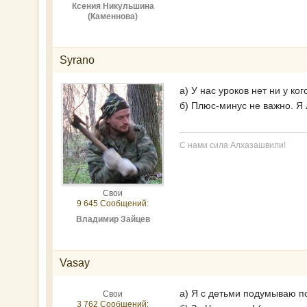
Ксения Никульшина
(Каменнова)
Syrano
а) У нас уроков нет ни у ко
б) Плюс-минус не важно. Я
С нами сила Алхазашвили!
Свои
9 645 Сообщений:
Владимир Зайцев
Vasay
а) Я с детьми подумываю по
Свои
3 762 Сообщений: