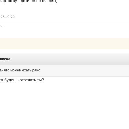
картошку - дети её не оч едят)
25 - 9:20
и.
 писал:
 Так что можем ехать рано.
ата будешь отвечать ты?