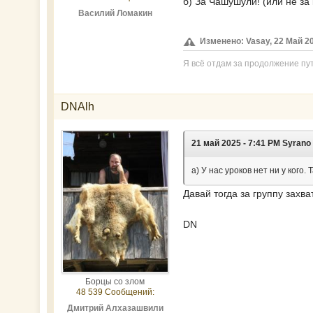
б) За Чашушули! (или не за 
Василий Ломакин
Изменено: Vasay, 22 Май 20
Я всё отдам за продолжение пут
DNAlh
21 май 2025 - 7:41 PM Syrano
а) У нас уроков нет ни у кого.
Давай тогда за группу захв
DN
Борцы со злом
48 539 Сообщений:
Дмитрий Алхазашвили