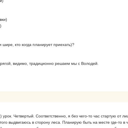
и)
вки)
)
:
(и шире, кто когда планирует приехать)?
рягой, видимо, традиционно решаем мы с Володей.
!) урок. Четвертый. Соответственно, я без чего-то час стартую от 
этого выдвигаюсь в сторону леса. Планирую быть на месте где-то в 