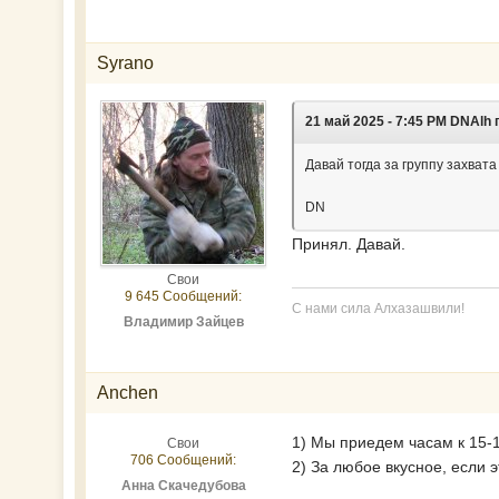
Syrano
21 май 2025 - 7:45 PM DNAlh 
Давай тогда за группу захват
DN
Принял. Давай.
Свои
9 645 Сообщений:
С нами сила Алхазашвили!
Владимир Зайцев
Anchen
1) Мы приедем часам к 15-1
Свои
706 Сообщений:
2) За любое вкусное, если 
Анна Скачедубова