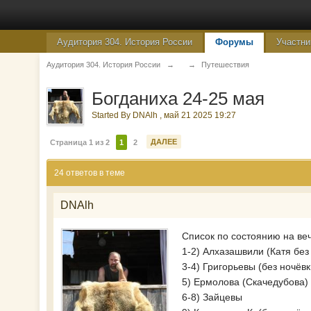
Аудитория 304. История России
Форумы
Участни
Аудитория 304. История России
→
→
Путешествия
Богданиха 24-25 мая
Started By
DNAlh
,
май 21 2025 19:27
ДАЛЕЕ
Страница 1 из 2
1
2
24 ответов в теме
DNAlh
Список по состоянию на ве
1-2) Алхазашвили (Катя без
3-4) Григорьевы (без ночёвк
5) Ермолова (Скачедубова) 
6-8) Зайцевы