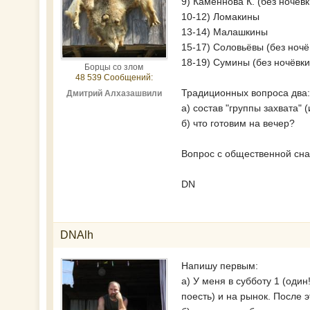
9) Каменнова К. (без ночёвк
10-12) Ломакины
13-14) Малашкины
15-17) Соловьёвы (без ночё
18-19) Сумины (без ночёвки
Борцы со злом
48 539 Сообщений:
Традиционных вопроса два
Дмитрий Алхазашвили
а) состав "группы захвата" 
б) что готовим на вечер?
Вопрос с общественной сна
DN
DNAlh
Напишу первым:
а) У меня в субботу 1 (один
поесть) и на рынок. После 