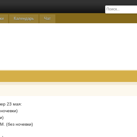
ки
Календарь
Чат
чер 23 мая:
 ночевки)
и)
М. (без ночевки)