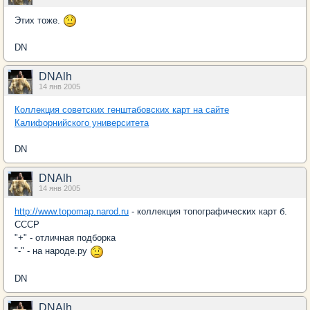
Этих тоже.
DN
DNAlh
14 янв 2005
Коллекция советских генштабовских карт на сайте
Калифорнийского университета
DN
DNAlh
14 янв 2005
http://www.topomap.narod.ru
- коллекция топографических карт б.
СССР
"+" - отличная подборка
"-" - на народе.ру
DN
DNAlh