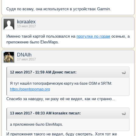
Судя по всему, она используется в устройствах Garmin.
koraalex
13 июл 2017
Именно такой картой пользовался на
прогулке по горам
осенью, а
приложение было ElevMaps.
DNAlh
17 июл 2017
12 июл 2017 - 11:59 AM Денис писал:
Я тут нашёл топографическую карту на базе OSM и SRTM:
https://opentopomap.org
Спасибо за наводку, ни разу её не видел, как ни странно...
13 июл 2017 - 08:33 AM koraalex писал:
а приложение было ElevMaps.
И приложения такого не видел, буду смотреть. Хотя тот же