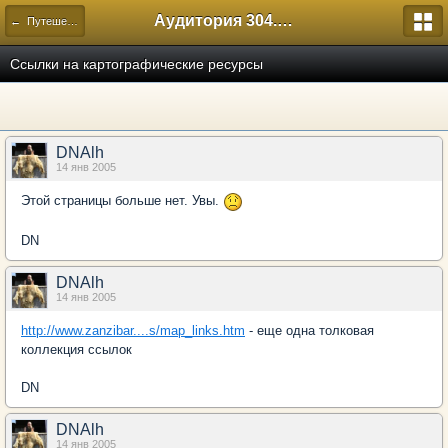
Аудитория 304. История России
← Путешествия
Ссылки на картографические ресурсы
DNAlh
14 янв 2005
Этой страницы больше нет. Увы.
DN
DNAlh
14 янв 2005
http://www.zanzibar....s/map_links.htm
- еще одна толковая
коллекция ссылок
DN
DNAlh
14 янв 2005