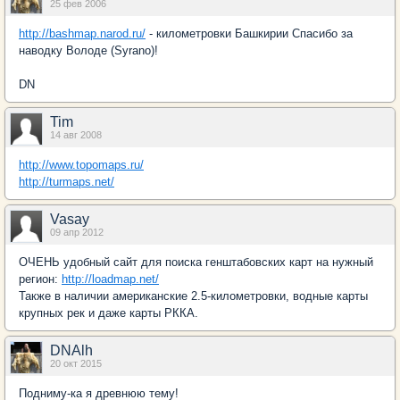
25 фев 2006
http://bashmap.narod.ru/
- километровки Башкирии Спасибо за
наводку Володе (Syrano)!
DN
Tim
14 авг 2008
http://www.topomaps.ru/
http://turmaps.net/
Vasay
09 апр 2012
ОЧЕНЬ удобный сайт для поиска генштабовских карт на нужный
регион:
http://loadmap.net/
Также в наличии американские 2.5-километровки, водные карты
крупных рек и даже карты РККА.
DNAlh
20 окт 2015
Подниму-ка я древнюю тему!