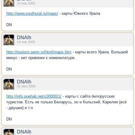
14 янв 2005
http://www.southural.ru/maps/
- карты Южного Урала
DN
DNAlh
14 янв 2005
http://tourism.perm.ru/html/maps.htm
- карты всего Урала. Большой
минус - нет привязки к номенклатуре.
DN
DNAlh
02 июл 2005
http://info.poehali.net/c00000/1/
- карты с сайта белорусских
туристов. Есть не только Беларусь, но и Кольский, Карелия (всё
- двушки) и т.п.
DN
DNAlh