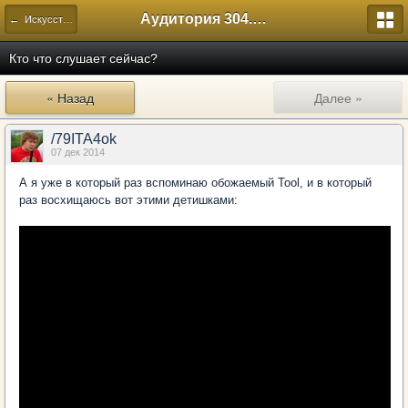
Аудитория 304. История России
← Искусство
Кто что слушает сейчас?
« Назад
Далее »
/79ITA4ok
07 дек 2014
А я уже в который раз вспоминаю обожаемый Tool, и в который
раз восхищаюсь вот этими детишками: