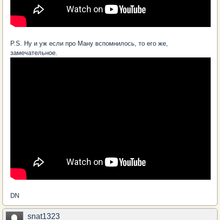
P.S. Ну и уж если про Ману вспомнилось, то его же,
замечательное.
DN
snat1323