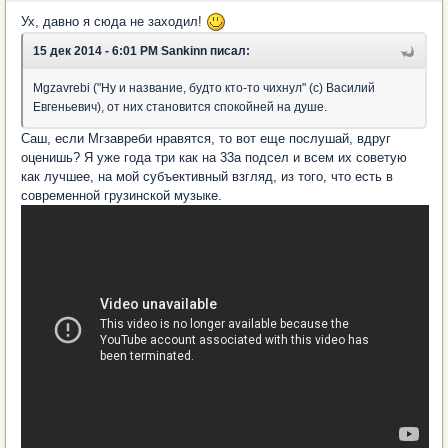
Ух, давно я сюда не заходил!
15 дек 2014 - 6:01 PM Sankinn писал:
Mgzavrebi ("Ну и название, будто кто-то чихнул" (с) Василий
Евгеньевич), от них становится спокойней на душе.
Саш, если Мгзавреби нравятся, то вот еще послушай, вдруг
оценишь? Я уже года три как на 33a подсел и всем их советую
как лучшее, на мой субъективный взгляд, из того, что есть в
современной грузинской музыке.