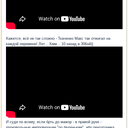
Кажется, всё не так сложно - Ткаченко Макс так отжигал на
каждой перемене! Лет... Хмм... 10 назад в 306ой))
И судя по всему, если брть до мажор - в правой руке -
произвольные импровизации "по беленьким", ибо пентатоника