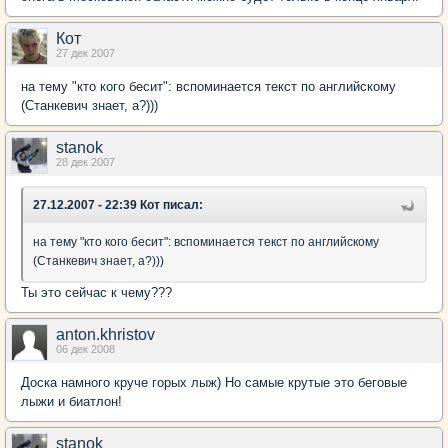
Кот
27 дек 2007
на тему "кто кого бесит": вспоминается текст по английскому
(Станкевич знает, а?)))
stanok
28 дек 2007
27.12.2007 - 22:39 Кот писал:
на тему "кто кого бесит": вспоминается текст по английскому
(Станкевич знает, а?)))
Ты это сейчас к чему???
anton.khristov
06 дек 2008
Доска намного круче горых лыж) Но самые крутые это беговые
лыжи и биатлон!
stanok