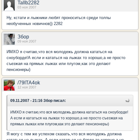
TalIb2282
03 ноя 2007
Ну, кстати и лыжники любят проноситься среди толпы
необученных новичнов)) 2282
Збор
09 ноя 2007
ИМХО я считаю,что вся молодежь должна кататься на
сноуборде!А если и кататься на лыжах то хорошо,а не просто
съезжая на прямых лыжах или плугом,как это делают
пенсионеры)
/79ITA4ok
12 ноя 2007
09.11.2007 - 21:16 Збор писал:
ИМХО я считаю,что вся молодежь должна кататься на сноуборде!
А если и кататься на лыжах то хорошо,а не просто съезжая на
прямых лыжах или плугом,как это делают пенсионеры)
Я могу с тем же успехом сказать,что вся молодежь должна
кататься на лыжах. А если кататься на борде,то хорошо,а не