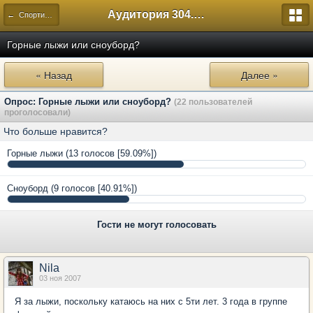
Аудитория 304. История России
← Спортивный
Горные лыжи или сноуборд?
« Назад
Далее »
Опрос: Горные лыжи или сноуборд?
(22 пользователей
проголосовали)
Что больше нравится?
Горные лыжи
(13 голосов [59.09%])
Сноуборд
(9 голосов [40.91%])
Гости не могут голосовать
Nila
03 ноя 2007
Я за лыжи, поскольку катаюсь на них с 5ти лет. 3 года в группе