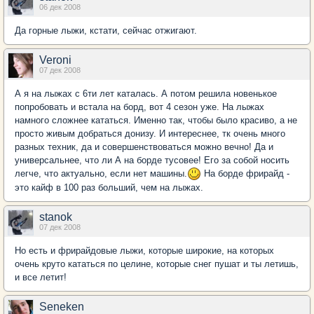
06 дек 2008
Да горные лыжи, кстати, сейчас отжигают.
Veroni
07 дек 2008
А я на лыжах с 6ти лет каталась. А потом решила новенькое
попробовать и встала на борд, вот 4 сезон уже. На лыжах
намного сложнее кататься. Именно так, чтобы было красиво, а не
просто живым добраться донизу. И интереснее, тк очень много
разных техник, да и совершенствоваться можно вечно! Да и
универсальнее, что ли А на борде тусовее! Его за собой носить
легче, что актуально, если нет машины.
На борде фрирайд -
это кайф в 100 раз больший, чем на лыжах.
stanok
07 дек 2008
Но есть и фрирайдовые лыжи, которые широкие, на которых
очень круто кататься по целине, которые снег пушат и ты летишь,
и все летит!
Seneken