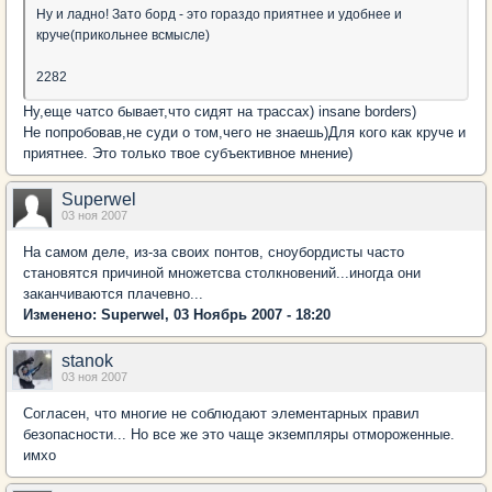
Ну и ладно! Зато борд - это гораздо приятнее и удобнее и
круче(прикольнее всмысле)
2282
Ну,еще чатсо бывает,что сидят на трассах) insane borders)
Не попробовав,не суди о том,чего не знаешь)Для кого как круче и
приятнее. Это только твое субъективное мнение)
Superwel
03 ноя 2007
На самом деле, из-за своих понтов, сноубордисты часто
становятся причиной множетсва столкновений...иногда они
заканчиваются плачевно...
Изменено: Superwel, 03 Ноябрь 2007 - 18:20
stanok
03 ноя 2007
Согласен, что многие не соблюдают элементарных правил
безопасности... Но все же это чаще экземпляры отмороженные.
имхо