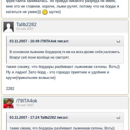
фристайла занималась. но правда никакого разряда не имею,
мне это не главное. короче, лыжи рулят, потому что на борде я
кататься не умею)))
шутко)
TalIb2282
03 ноя 2007
03.11.2007 - 16:49 /79ITA4ok писал:
В основном лыжники бордеров,тк им на всех,кроме себя,наложить.
Вокруг себ яони вообще не смотрят.
также сккажу, что бордеры разбивают лыжникам склоны. Воть))
Ну и ладно! Зато борд - это гораздо приятнее и удобнее и
круче(прикольнее всмысле)
2282
/79ITA4ok
03 ноя 2007
03.11.2007 - 17:24 TalIb2282 писал:
также сккажу, что бордеры разбивают лыжникам склоны. Воть))