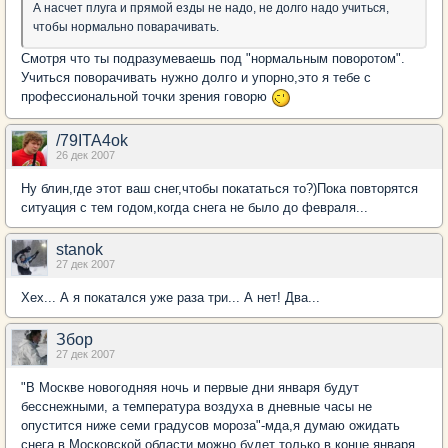
А насчет плуга и прямой езды не надо, не долго надо учиться,
чтобы нормально поварачивать.
Смотря что ты подразумеваешь под "нормальным поворотом".
Учиться поворачивать нужно долго и упорно,это я тебе с
профессиональной точки зрения говорю
/79ITA4ok
26 дек 2007
Ну блин,где этот ваш снег,чтобы покататься то?)Пока повторятся
ситуация с тем годом,когда снега не было до февраля...
stanok
27 дек 2007
Хех... А я покатался уже раза три... А нет! Два...
Збор
27 дек 2007
"В Москве новогодняя ночь и первые дни января будут
бесснежными, а температура воздуха в дневные часы не
опустится ниже семи градусов мороза"-мда,я думаю ожидать
снега в Московской области можно будет только в конце января.