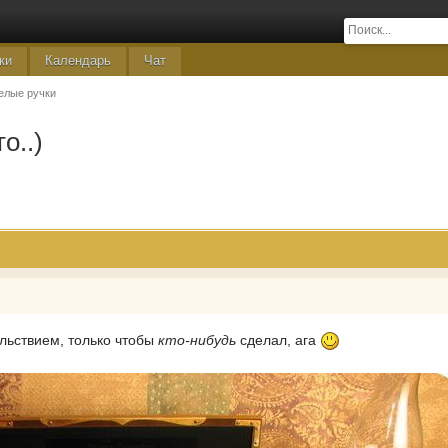
ки
Календарь
Чат
елые ручки
о..)
ольствием, только чтобы
кто-нибудь
сделал, ага