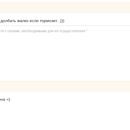
и долбать жалко если тормозит...)))
сте с силами, необходимыми для ее осуществления."
на =)