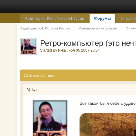
Аудитория 304. История России
Форумы
Участни
Аудитория 304. История России
→
Разговоры по интересам
→
Оч.ум
Ретро-компьютер (это нечт
Started By
N-ka
,
ноя 05 2007 23:54
12 ответов в теме
N-ka
Вот такой бы я себе с удов