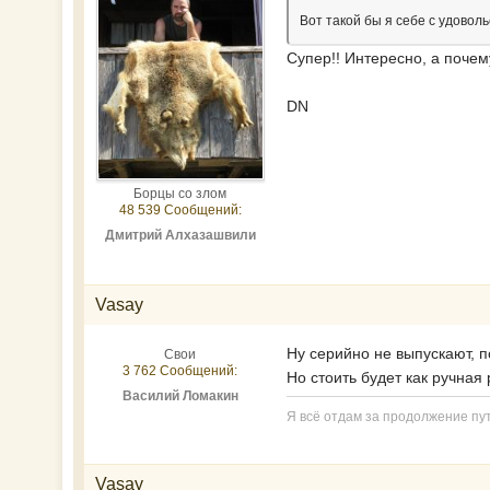
Вот такой бы я себе с удовол
Супер!! Интересно, а почем
DN
Борцы со злом
48 539 Сообщений:
Дмитрий Алхазашвили
Vasay
Ну серийно не выпускают, п
Свои
3 762 Сообщений:
Но стоить будет как ручная 
Василий Ломакин
Я всё отдам за продолжение пут
Vasay