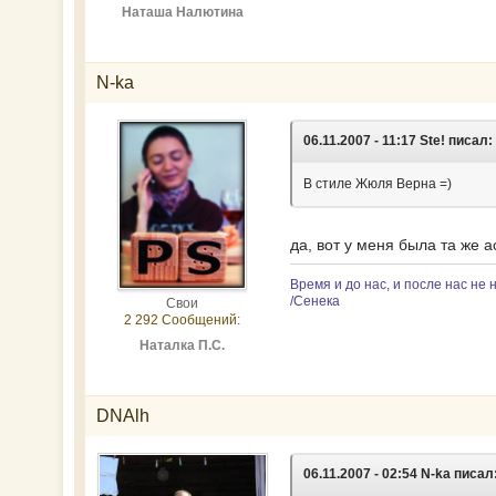
Наташа Налютина
N-ka
06.11.2007 - 11:17 Ste! писал:
В стиле Жюля Верна =)
да, вот у меня была та же 
Время и до нас, и после нас не 
/Сенека
Свои
2 292 Сообщений:
Наталка П.С.
DNAlh
06.11.2007 - 02:54 N-ka писал