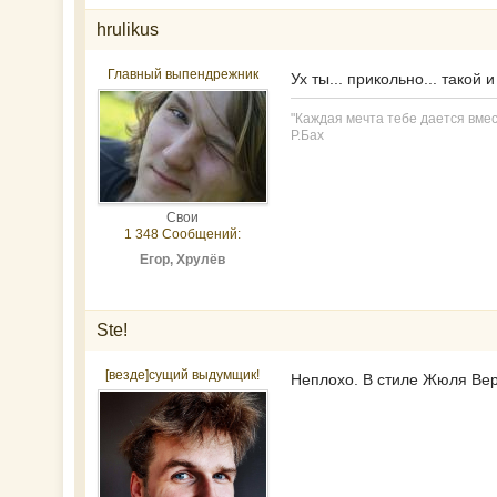
hrulikus
Главный выпендрежник
Ух ты... прикольно... такой 
"Каждая мечта тебе дается вме
Р.Бах
Свои
1 348 Сообщений:
Егор, Хрулёв
Ste!
[везде]сущий выдумщик!
Неплохо. В стиле Жюля Вер