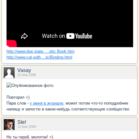
http://www.doe.state.....ptic Book.htm
http://www.cat-sidh....ls/Binding.html
Vasay
12 янв 2008
Повторил =)
Пара слов -
у меня в журнале
, может потом что-то поподробнее
напишу и запостю в какое-нибудь соответствующее сообщество.
Ste!
13 янв 2008
Ну ты герой, молоток! =)