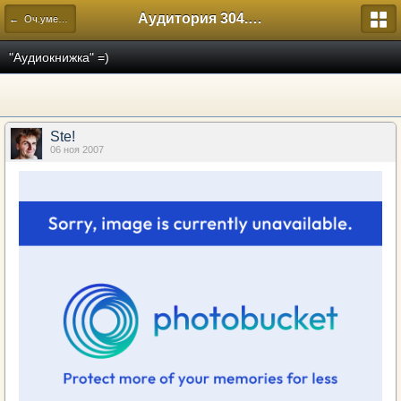
Аудитория 304. История России
← Оч.умелые ручки
"Аудиокнижка" =)
Ste!
06 ноя 2007