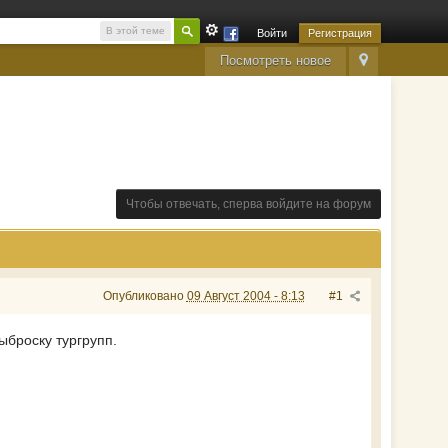
В этой теме
Войти
Регистрация
Посмотреть новое
Чтобы отвечать, сперва войдите на форум
Опубликовано
09 Август 2004 - 8:13
#1
ыброску тургрупп.