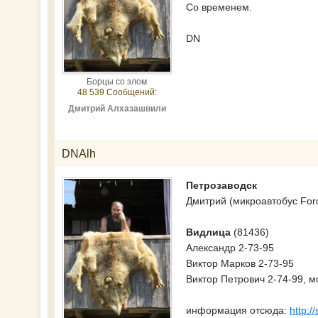
Со временем.
DN
Борцы со злом
48 539 Сообщений:
Дмитрий Алхазашвили
DNAlh
Петрозаводск
Дмитрий (микроавтобус Ford
Видлица
(81436)
Александр 2-73-95
Виктор Марков 2-73-95
Виктор Петрович 2-74-99, м
информация отсюда:
http:/