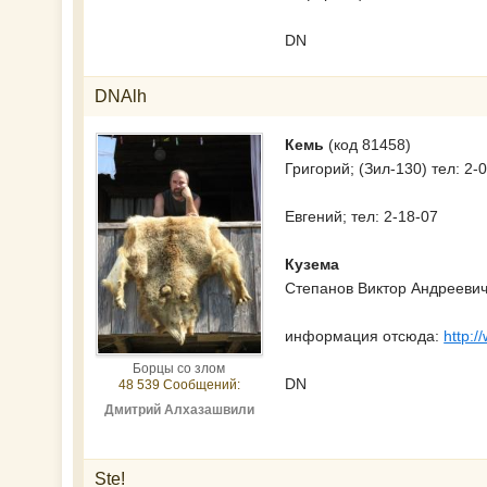
DN
DNAlh
Кемь
(код 81458)
Григорий; (Зил-130) тел: 2-
Евгений; тел: 2-18-07
Кузема
Степанов Виктор Андреевич;
информация отсюда:
http:
Борцы со злом
DN
48 539 Сообщений:
Дмитрий Алхазашвили
Ste!