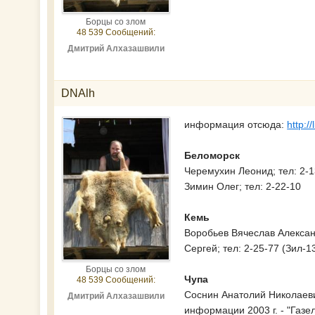
Борцы со злом
48 539 Сообщений:
Дмитрий Алхазашвили
DNAlh
информация отсюда:
http:/
Беломорск
Черемухин Леонид; тел: 2-1
Зимин Олег; тел: 2-22-10
Кемь
Воробьев Вячеслав Александр
Сергей; тел: 2-25-77 (Зил-1
Борцы со злом
Чупа
48 539 Сообщений:
Соснин Анатолий Николаевич
Дмитрий Алхазашвили
информации 2003 г. - "Газел