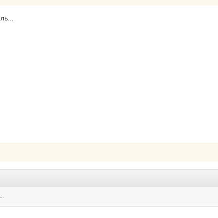
ль...
..