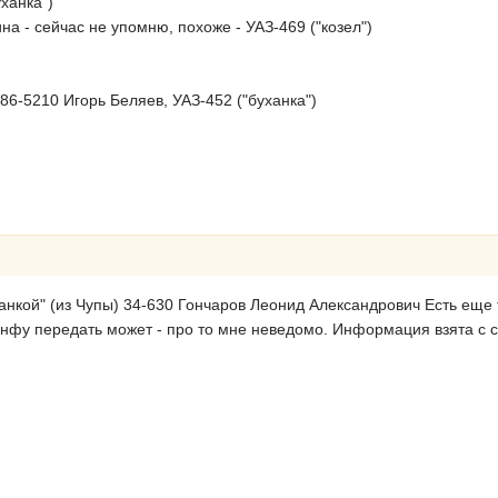
уханка")
на - сейчас не упомню, похоже - УАЗ-469 ("козел")
986-5210 Игорь Беляев, УАЗ-452 ("буханка")
анкой" (из Чупы) 34-630 Гончаров Леонид Александрович Есть еще 
инфу передать может - про то мне неведомо. Информация взята с с