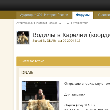
Аудитория 304. История России
Форумы
Участни
Аудитория 304. История России
→
→
Путешествия
Водилы в Карелии (коорд
Started By
DNAlh
,
авг 09 2004 8:13
13 ответов в теме
DNAlh
Открываю специальную тему
Для затравки:
Лоухи
(код 81439)