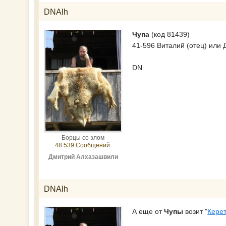
DNAlh
Чупа
(код 81439)
41-596 Виталий (отец) или 
DN
Борцы со злом
48 539 Сообщений:
Дмитрий Алхазашвили
DNAlh
А еще от
Чупы
возит "
Керет