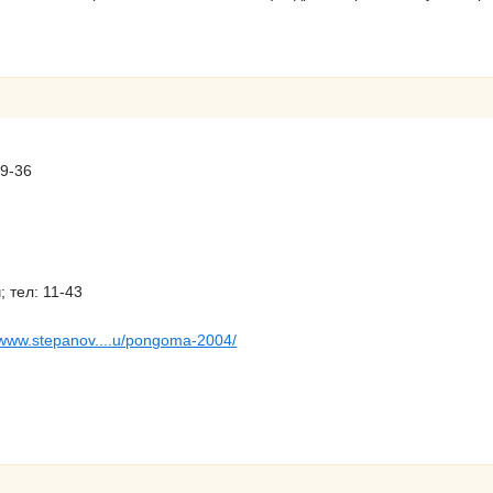
09-36
 тел: 11-43
//www.stepanov....u/pongoma-2004/