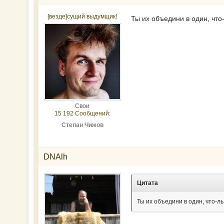
[везде]сущий выдумщик!
Ты их объедини в один, что-
Свои
15 192 Сообщений:
Степан Чижов
DNAlh
Цитата
Ты их объедини в один, что-ль.