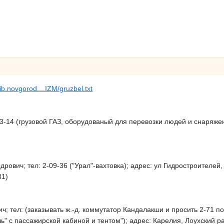
/lib.novgorod....IZM/gruzbel.txt
3-14 (грузовой ГАЗ, оборудованый для перевозки людей и снаряжени
ович; тел: 2-09-36 ("Урал"-вахтовка); адрес: ул Гидростроителей, 
31)
; тел: (заказывать ж.-д. коммутатор Кандалакши и просить 2-71 по
ь" с пассажирской кабиной и тентом"); адрес: Карелия, Лоухский райо