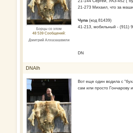
21-144 Сергей, УАЗ-452 ("б
21-273 Михаил, что за маши
Чупа
(код 81439)
41-213, мобильный - (911) 
Борцы со злом
48 539 Сообщений:
Дмитрий Алхазашвили
DN
DNAlh
Вот еще один водила с "бух
сам или просто Гончарову 