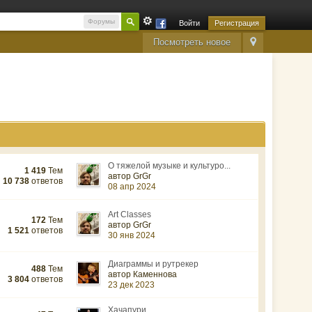
Форумы
Войти
Регистрация
Посмотреть новое
О тяжелой музыке и культуро...
1 419
Тем
автор GrGr
10 738
ответов
08 апр 2024
Art Classes
172
Тем
автор GrGr
1 521
ответов
30 янв 2024
Диаграммы и рутрекер
488
Тем
автор Каменнова
3 804
ответов
23 дек 2023
Хачапури