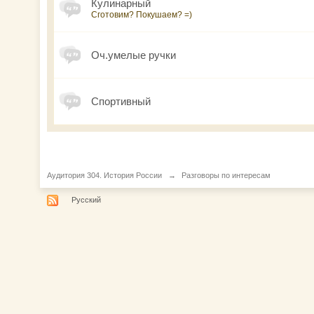
Кулинарный
Сготовим? Покушаем? =)
Оч.умелые ручки
Спортивный
Аудитория 304. История России
→
Разговоры по интересам
Русский