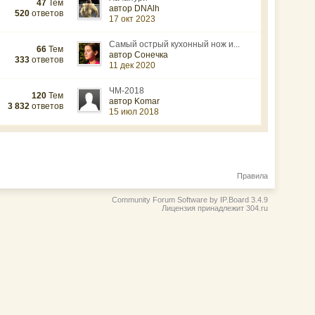
47
Тем
автор DNAlh
520
ответов
17 окт 2023
Самый острый кухонный нож и...
66
Тем
автор Сонечка
333
ответов
11 дек 2020
ЧМ-2018
120
Тем
автор Komar
3 832
ответов
15 июл 2018
Правила
Community Forum Software by IP.Board 3.4.9
Лицензия принадлежит 304.ru