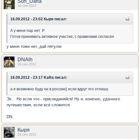
Sun_Daria
16 сен 2012
16.09.2012 - 23:02 Кыря писал:
А у меня пар нет :Р
Готов принимать активное участие, с правилами согласен
у меня тоже нет, дай пятулю
DNAlh
16 сен 2012
16.09.2012 - 23:17 KaRa писал:
а я возможно буду не в россии(( если вдруг что отпишу.
Эх... Но если что - присоединяйся! Ну и, конечно, удачного
путешествия, если всё сложится.
DN
Кыря
16 сен 2012