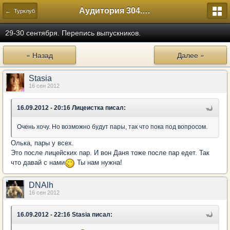
Аудитория 304. История России
← Турклуб
29-30 сентября. Перепись выпускников.
« Назад
Далее »
Stasia
16 сен 2012
16.09.2012 - 20:16 Лицеистка писал:
Очень хочу. Но возможно будут пары, так что пока под вопросом.
Олька, пары у всех.
Это после лицейских пар. И вон Даня тоже после пар едет. Так
что давай с нами
Ты нам нужна!
DNAlh
16 сен 2012
16.09.2012 - 22:16 Stasia писал: