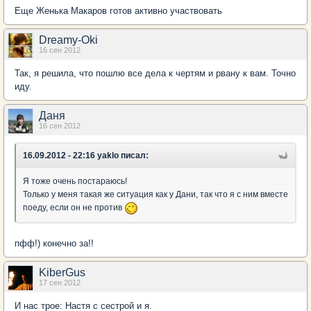
Еще Женька Макаров готов активно участвовать
Dreamy-Oki
16 сен 2012
Так, я решила, что пошлю все дела к чертям и рвану к вам. Точно
иду.
Даня
16 сен 2012
16.09.2012 - 22:16 yaklo писал:
Я тоже очень постараюсь!
Только у меня такая же ситуация как у Дани, так что я с ним вместе
поеду, если он не против
пфф!) конечно за!!
KiberGus
17 сен 2012
И нас трое: Настя с сестрой и я.