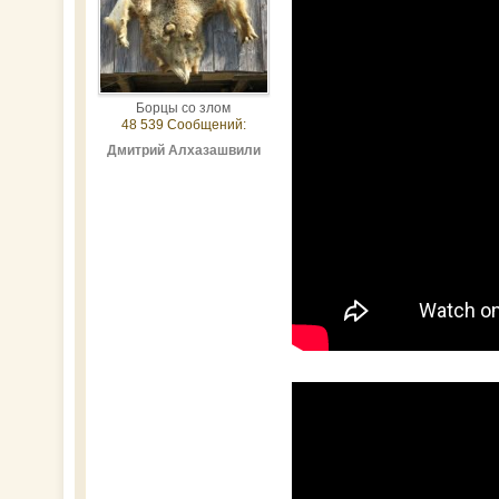
Борцы со злом
48 539 Сообщений:
Дмитрий Алхазашвили