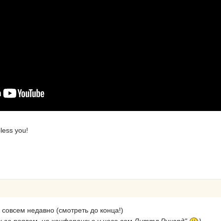
bless you!
е совсем недавно (смотреть до конца!)