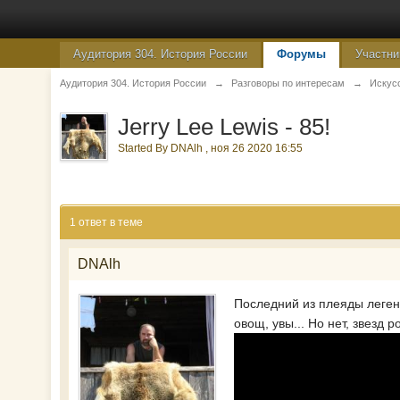
Аудитория 304. История России
Форумы
Участни
Аудитория 304. История России
→
Разговоры по интересам
→
Искус
Jerry Lee Lewis - 85!
Started By
DNAlh
,
ноя 26 2020 16:55
1 ответ в теме
DNAlh
Последний из плеяды легенд
овощ, увы... Но нет, звезд 