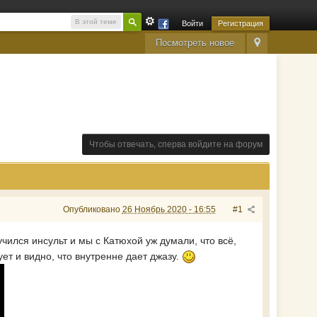
В этой теме
Войти
Регистрация
Посмотреть новое
Чтобы отвечать, сперва войдите на форум
Опубликовано
26 Ноябрь 2020 - 16:55
#1
чился инсульт и мы с Катюхой уж думали, что всё,
вует и видно, что внутренне дает джазу.