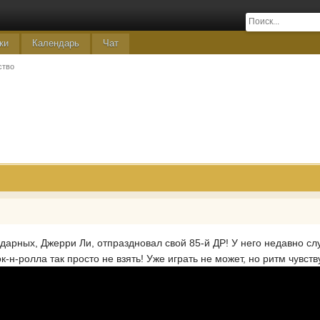
ки
Календарь
Чат
ство
арных, Джерри Ли, отпраздновал свой 85-й ДР! У него недавно слу
рок-н-ролла так просто не взять! Уже играть не может, но ритм чувст