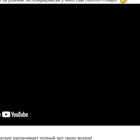
к за роялем, но конферансье у него сам Литтл Ричард"
)
легкую раскачивает полный зал своих внуков!