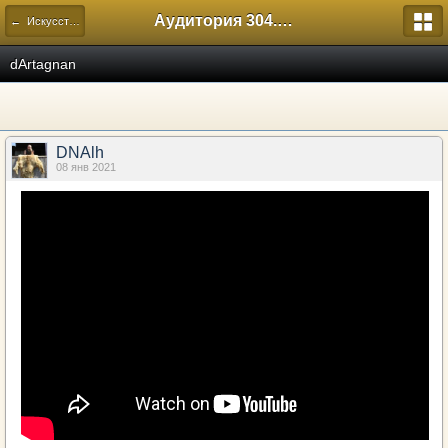
Аудитория 304. История России
← Искусство
dArtagnan
DNAlh
08 янв 2021