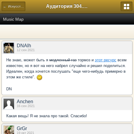
Аудитория 304. История России
← Искусство
Music Map
DNAlh
12 сен 2021
Не знаю, может быть я
медленный газ
тормоз и
этот ресурс
всем
известен, но я вот на него набрел случайно и решил поделиться.
Идеален, когда хочется послушать "еще чего-нибудь примерно в
этом же стиле".
DN
Anchen
16 сен 2021
Какая вещь! Я не знала про такой. Спасибо!
GrGr
19 окт 2021