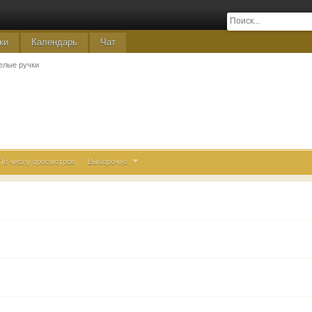
ки
Календарь
Чат
елые ручки
По числу просмотров
Выборочно