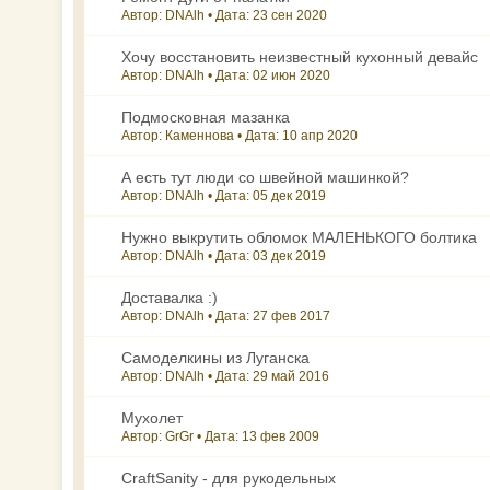
Автор: DNAlh • Дата:
23 сен 2020
Хочу восстановить неизвестный кухонный девайс
Автор: DNAlh • Дата:
02 июн 2020
Подмосковная мазанка
Автор: Каменнова • Дата:
10 апр 2020
А есть тут люди со швейной машинкой?
Автор: DNAlh • Дата:
05 дек 2019
Нужно выкрутить обломок МАЛЕНЬКОГО болтика
Автор: DNAlh • Дата:
03 дек 2019
Доставалка :)
Автор: DNAlh • Дата:
27 фев 2017
Самоделкины из Луганска
Автор: DNAlh • Дата:
29 май 2016
Мухолет
Автор: GrGr • Дата:
13 фев 2009
CraftSanity - для рукодельных