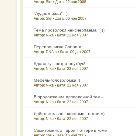
Автор: Ste! • Дата:
22 янв 2008
"Аудиокнижка" =)
Автор: Ste! • Дата:
06 ноя 2007
Тема проволоки неисчерпаема =)))
Автор: N-ka • Дата:
22 ноя 2007
Перепрошивка Canon`а
Автор: DNAlh • Дата:
09 дек 2007
Вдогонку - ретро-ноутбук!
Автор: N-ka • Дата:
22 ноя 2007
Мебель-головоломка :)
Автор: N-ka • Дата:
22 ноя 2007
В продолжение проволочной темы
Автор: N-ka • Дата:
22 ноя 2007
Действительно _книжные_ полки =)
Автор: N-ka • Дата:
22 ноя 2007
Семитомник о Гарри Поттере в коже
Автор: Ste! • Дата:
16 ноя 2007