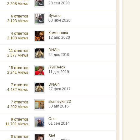
28 сен 2020
2 208 Views
Syrano
6 ответов
08 июн 2020
2 123 Views
Каменнова
4 ответов
12 апр 2020
2 108 Views
DNAlh
11 ответов
24 дек 2019
2 377 Views
/79ITA4ok
15 ответов
11 дек 2019
2 241 Views
DNAlh
7 ответов
27 фев 2017
4 482 Views
skameykin22
7 ответов
30 авг 2016
4 202 Views
Олег
9 ответов
01 сен 2014
11 701 Views
Ste!
0 ответов