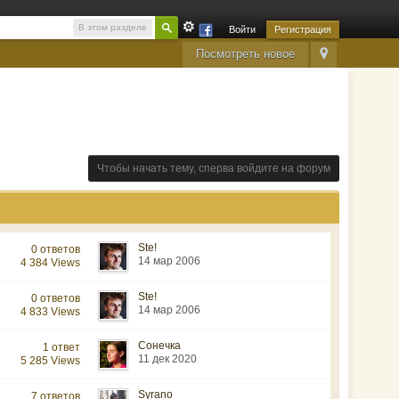
В этом разделе
Войти
Регистрация
Посмотреть новое
Чтобы начать тему, сперва войдите на форум
Ste!
0 ответов
14 мар 2006
4 384 Views
Ste!
0 ответов
14 мар 2006
4 833 Views
Сонечка
1 ответ
11 дек 2020
5 285 Views
Syrano
7 ответов