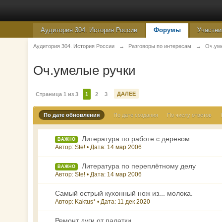
Аудитория 304. История России
Форумы
Участни
Аудитория 304. История России
→
Разговоры по интересам
→
Оч.ум
Оч.умелые ручки
ДАЛЕЕ
Страница 1 из 3
1
2
3
По дате обновления
По дате создания
По числу ответов
Литература по работе с деревом
ВАЖНО
Автор: Ste! • Дата:
14 мар 2006
Литература по переплётному делу
ВАЖНО
Автор: Ste! • Дата:
14 мар 2006
Самый острый кухонный нож из... молока.
Автор: Kaktus* • Дата:
11 дек 2020
Ремонт дуги от палатки