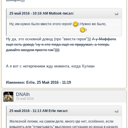
25 май 2016 - 10:16 AM Multook писал:
Ну, им нужно было ввести этого героя!
) Нужно же было,
чтобы
патруль остался полным - из трех человек
)
Ну да, это основной довод (про "ввести героя")))
А у Моффата
ещё есть довод "ну я это тогда ещё не придумал, а теперь
давайте введем просто так"))))
А я вот с нетерпением жду момента, когда Хулиан
затоскует на
Кубе, и начнет писать письма Амелии в её родном времени)))
Изменено: Erlie, 25 Май 2016 - 11:19
DNAlh
25 май 2016
25 май 2016 - 11:13 AM Erlie писал:
Железной логики, на самом деле, много где нет, особенно, если
ковырять или "отматывать" мысленно ситуацию из конца в начало