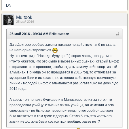
DN
Multook
25 май 2016
25 май 2016 - 09:34 AM Erlie писал:
Да в Докторе вообще законы никакие не действуют, я б не стала
на него ориентироваться
Ну вот смотри, в "Назад в будущее" (вторая часть, правда, мне
что-то кажется, что это было в вырезанных сценах): старый Бифф
отправляется в прошлое, чтобы отдать самому себе спортивный
альманах. Но когда он возвращается в 2015 год, то отползает за
мусорные баки и исчезает, т.к. изменил собственную временную
линию - молодой Бифф с альманахом разбогател, но не дожил до
2015 года.
А здесь - он попал в будущее и в Министерство из-за того, что
преследовал убийцу. Изменив жизнь убийцы, он изменил и всю
свою жизнь - не было же первопричины, по которой он должен
был оказаться в том доме с дверью. Стало быть, эта часть его
жизни не должна была состояться вообще, разве нет?