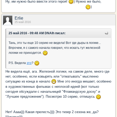
Ну, им нужно было ввести этого героя!
) Нужно же было,
чтобы патруль остался полным - из трех человек
)
Erlie
25 май 2016
25 май 2016 - 09:48 AM DNAlh писал:
Тань, это ты еще 10 серию не видела! Вот где дыры в логике...
Впрочем, я с самого начала говорил, что искать тут железной
логики не приходится.
P.S. Видела
это
?
Не видела ещё, ага. Железной логики, на самом деле, много где
нет, особенно, если ковырять или "отматывать" мысленно
ситуацию из конца в начало
Мне это иногда мешает, особенно
в художественных фильмах с неплохой идеей (вот только
сегодня обсуждали с начальницей "Фламандскую доску" и
"Лучшее предложение"). Посмотрю 10 серию, отпишусь
Нет! Аааа))) Какая прелесть)))) Это тизер 2 сезона же, да?
Шикарно)))