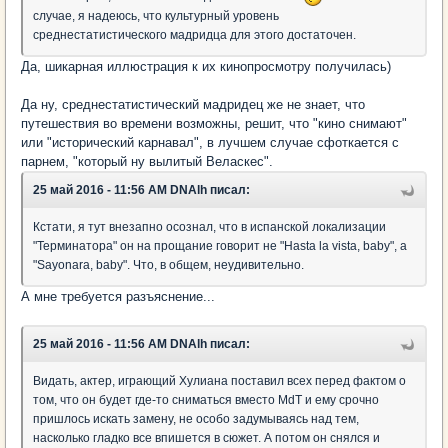
случае, я надеюсь, что культурный уровень
среднестатистического мадридца для этого достаточен.
Да, шикарная иллюстрация к их кинопросмотру получилась)
Да ну, среднестатистический мадридец же не знает, что
путешествия во времени возможны, решит, что "кино снимают"
или "исторический карнавал", в лучшем случае сфоткается с
парнем, "который ну вылитый Веласкес".
25 май 2016 - 11:56 AM DNAlh писал:
Кстати, я тут внезапно осознал, что в испанской локализации
"Терминатора" он на прощание говорит не "Hasta la vista, baby", а
"Sayonara, baby". Что, в общем, неудивительно.
А мне требуется разъяснение...
25 май 2016 - 11:56 AM DNAlh писал:
Видать, актер, играющий Хулиана поставил всех перед фактом о
том, что он будет где-то сниматься вместо MdT и ему срочно
пришлось искать замену, не особо задумываясь над тем,
насколько гладко все впишется в сюжет. А потом он снялся и