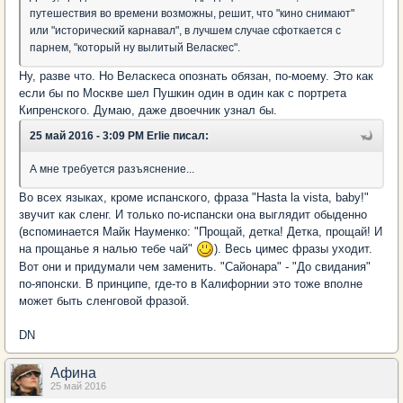
путешествия во времени возможны, решит, что "кино снимают"
или "исторический карнавал", в лучшем случае сфоткается с
парнем, "который ну вылитый Веласкес".
Ну, разве что. Но Веласкеса опознать обязан, по-моему. Это как
если бы по Москве шел Пушкин один в один как с портрета
Кипренского. Думаю, даже двоечник узнал бы.
25 май 2016 - 3:09 PM Erlie писал:
А мне требуется разъяснение...
Во всех языках, кроме испанского, фраза "Hasta la vista, baby!"
звучит как сленг. И только по-испански она выглядит обыденно
(вспоминается Майк Науменко: "Прощай, детка! Детка, прощай! И
на прощанье я налью тебе чай"
). Весь цимес фразы уходит.
Вот они и придумали чем заменить. "Сайонара" - "До свидания"
по-японски. В принципе, где-то в Калифорнии это тоже вполне
может быть сленговой фразой.
DN
Афина
25 май 2016