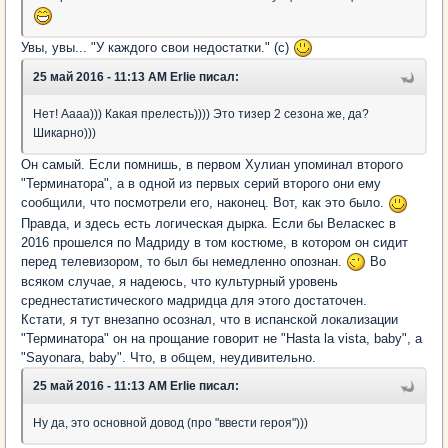
Увы, увы... "У каждого свои недостатки." (с)
25 май 2016 - 11:13 AM Erlie писал:
Нет! Аааа))) Какая прелесть)))) Это тизер 2 сезона же, да?
Шикарно)))
Он самый. Если помнишь, в первом Хулиан упоминал второго
"Терминатора", а в одной из первых серий второго они ему
сообщили, что посмотрели его, наконец. Вот, как это было.
Правда, и здесь есть логическая дырка. Если бы Веласкес в
2016 прошелся по Мадриду в том костюме, в котором он сидит
перед телевизором, то был бы немедленно опознан.
Во
всяком случае, я надеюсь, что культурный уровень
среднестатистического мадридца для этого достаточен.
Кстати, я тут внезапно осознал, что в испанской локализации
"Терминатора" он на прощание говорит не "Hasta la vista, baby", а
"Sayonara, baby". Что, в общем, неудивительно.
25 май 2016 - 11:13 AM Erlie писал:
Ну да, это основной довод (про "ввести героя")))