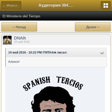
Аудитория 304. История России
← Искусство
El Ministerio del Tiempo
« Назад
Далее »
DNAlh
15 май 2016
14 май 2016 - 10:22 PM /79ITA4ok писал:
Алонсо!