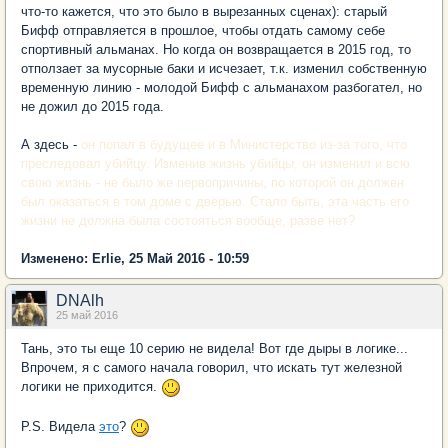
что-то кажется, что это было в вырезанных сценах): старый
Бифф отправляется в прошлое, чтобы отдать самому себе
спортивный альманах. Но когда он возвращается в 2015 год, то
отползает за мусорные баки и исчезает, т.к. изменил собственную
временную линию - молодой Бифф с альманахом разбогател, но
не дожил до 2015 года.
А здесь -
он попал в будущее и в Министерство из-за того, что
преследовал убийцу. Изменив жизнь убийцы, он изменил и всю
свою жизнь - не было же первопричины, по которой он должен
был оказаться в том доме с дверью. Стало быть, эта часть его
жизни не должна была состояться вообще, разве нет?
Изменено: Erlie, 25 Май 2016 - 10:59
DNAlh
25 май 2016
Тань, это ты еще 10 серию не видела! Вот где дыры в логике...
Впрочем, я с самого начала говорил, что искать тут железной
логики не приходится.
P.S. Видела
это
?