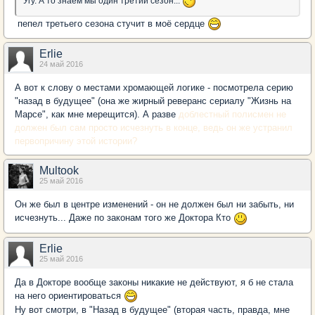
Угу. А то знаем мы один третий сезон...
пепел третьего сезона стучит в моё сердце
Erlie
24 май 2016
А вот к слову о местами хромающей логике - посмотрела серию
"назад в будущее" (она же жирный реверанс сериалу "Жизнь на
Марсе", как мне мерещится). А разве
доблестный полисмен не
должен был сам просто исчезнуть в конце, ведь он же устранил
первопричину этой истории?
Multook
25 май 2016
Он же был в центре изменений - он не должен был ни забыть, ни
исчезнуть... Даже по законам того же Доктора Кто
Erlie
25 май 2016
Да в Докторе вообще законы никакие не действуют, я б не стала
на него ориентироваться
Ну вот смотри, в "Назад в будущее" (вторая часть, правда, мне